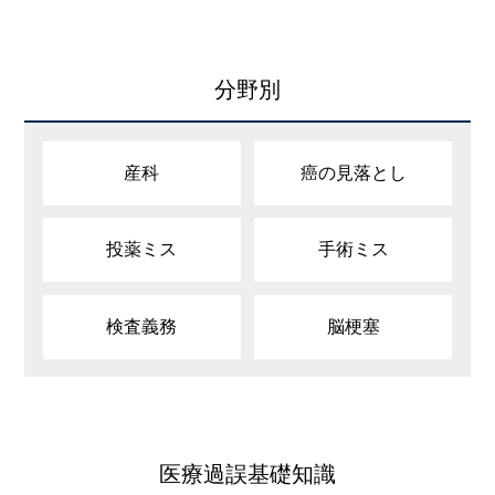
分野別
産科
癌の見落とし
投薬ミス
手術ミス
検査義務
脳梗塞
医療過誤基礎知識