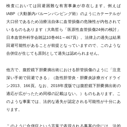
検査においては回避困難な有害事象が存在します。例えば
IABP（大動脈内バルーンパンピング術）のようにカテーテルが
大口径であるため治療法自体に血管損傷の危険性が内包されて
いるものもあります（大島哲ら「医原性血管損傷24例の検討」
日本血管外科学会雑誌10巻461～467頁）。法律上の過失は結果
回避可能性があることが前提となっていますので、このような
合併症が生じても原則として過失は認められません。
他方で、腹腔鏡下胆嚢摘出術における胆管損傷のように「注意
深い手術で回避できる」（急性胆管炎・胆嚢炎診療ガイドライ
ン2013、166頁。なお、2018年度版では腹腔鏡下胆嚢摘出術の
適応が広がったため同様の記載はない。）ものもあります。こ
のような事案では、法的な過失が認定される可能性が十分にあ
ります。
このように合併症という言葉で表現される事案の中には、法的