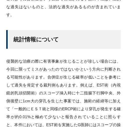
な過失はないものと、法的な過失があるものが含まれていま
す。
統計情報について
侵襲的な治療の際に有害事象が生じることが珍しい場合には、
今回に限ってミスがあったのではないかという方向に判断され
る可能性があります。合併症が生じる確率が低いことを参考に
して過失を肯定する裁判例もあります。例えば、EST術（内視
鏡的乳頭切開術）のスコープ挿入時に十二指腸下行脚中央、外
側後壁に1cm大の穿孔を生じた事案では、施術の経緯等に加え
て「一般的にＥＳＴ術と同様のERCP術により穿孔が発生する確
率が約0.01%と極めて少ないと報告されていることに照らす
と、本件においては、EST術を実施したG医師にはスコープの操