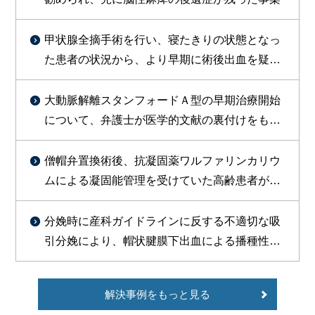
甲状腺全摘手術を行い、寝たきりの状態となっ
た患者の状況から、より早期に術後出血を疑っ
た対応をすべきであったと判断し訴外交渉を行
い、約１億円を支払う旨の合意が成立した事例
大動脈解離スタンフォードＡ型の早期治療開始
について、弁護士が医学的文献の裏付けをもっ
て主張し、総額約1800万円で勝訴的和解が成立
した事例
僧帽弁置換術後、抗凝固薬ワルファリンカリウ
ムによる凝固能管理を受けていた高齢患者が、
皮膚疾患治療のためセフェム系抗菌薬等の投与
を受けたところ、PT-INR異常高値（9.51）を示
分娩時に産科ガイドラインに反する不適切な吸
し、その9日後に脳出血を発症し、常時要介護状
引分娩により、帽状腱膜下出血による播種性血
態で症状固定したことについて、1億2000万円
管内凝固症候群（DIC）を引き起こし、出産後
余の和解が成立した事例
死亡した事案で、和解により約3500万円の賠償
解決事例をもっと見る
が認められた事例