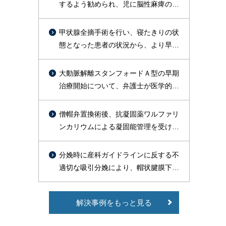
するよう勧められ、児に脳性麻痺の後
遺症が残った事案
甲状腺全摘手術を行い、寝たきりの状
態となった患者の状況から、より早期
に術後出血を疑った対応をすべきであ
ったと判断し訴外交渉を行い、約１億
大動脈解離スタンフォードＡ型の早期
円を支払う旨の合意が成立した事例
治療開始について、弁護士が医学的文
献の裏付けをもって主張し、総額約
1800万円で勝訴的和解が成立した事例
僧帽弁置換術後、抗凝固薬ワルファリ
ンカリウムによる凝固能管理を受けて
いた高齢患者が、皮膚疾患治療のため
セフェム系抗菌薬等の投与を受けたと
分娩時に産科ガイドラインに反する不
ころ、PT-INR異常高値（9.51）を示
適切な吸引分娩により、帽状腱膜下出
し、その9日後に脳出血を発症し、常
血による播種性血管内凝固症候群
時要介護状態で症状固定したことにつ
（DIC）を引き起こし、出産後死亡し
いて、1億2000万円余の和解が成立し
解決事例をもっと見る
た事案で、和解により約3500万円の賠
た事例
償が認められた事例