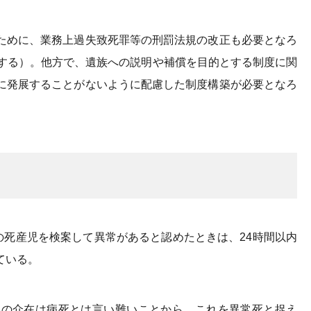
ために、業務上過失致死罪等の刑罰法規の改正も必要となろ
述する）。他方で、遺族への説明や補償を目的とする制度に関
に発展することがないように配慮した制度構築が必要となろ
の死産児を検案して異常があると認めたときは、24時間以内
ている。
誤の介在は病死とは言い難いことから、これを異常死と捉え