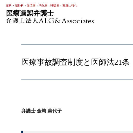
産科・脳外科・循環器・消化器・呼吸器・整形に特化
医療過誤弁護士
医療事故調査制度と医師法21
弁護士 金﨑 美代子