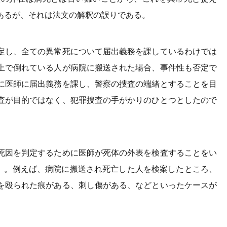
あるが、それは法文の解釈の誤りである。
定し、全ての異常死について届出義務を課しているわけでは
上で倒れている人が病院に搬送された場合、事件性も否定で
に医師に届出義務を課し、警察の捜査の端緒とすることを目
査が目的ではなく、犯罪捜査の手がかりのひとつとしたので
死因を判定するために医師が死体の外表を検査することをい
日）。例えば、病院に搬送され死亡した人を検案したところ、
を殴られた痕がある、刺し傷がある、などといったケースが