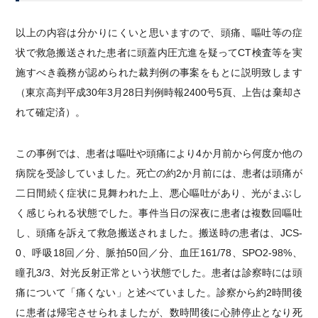
以上の内容は分かりにくいと思いますので、頭痛、嘔吐等の症
状で救急搬送された患者に頭蓋内圧亢進を疑ってCT検査等を実
施すべき義務が認められた裁判例の事案をもとに説明致します
（東京高判平成30年3月28日判例時報2400号5頁、上告は棄却さ
れて確定済）。
この事例では、患者は嘔吐や頭痛により4か月前から何度か他の
病院を受診していました。死亡の約2か月前には、患者は頭痛が
二日間続く症状に見舞われた上、悪心嘔吐があり、光がまぶし
く感じられる状態でした。事件当日の深夜に患者は複数回嘔吐
し、頭痛を訴えて救急搬送されました。搬送時の患者は、JCS-
0、呼吸18回／分、脈拍50回／分、血圧161/78、SPO2-98%、
瞳孔3/3、対光反射正常という状態でした。患者は診察時には頭
痛について「痛くない」と述べていました。診察から約2時間後
に患者は帰宅させられましたが、数時間後に心肺停止となり死