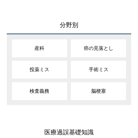
分野別
産科
癌の見落とし
投薬ミス
手術ミス
検査義務
脳梗塞
医療過誤基礎知識