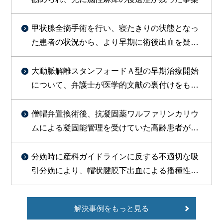
甲状腺全摘手術を行い、寝たきりの状態となっ
た患者の状況から、より早期に術後出血を疑っ
た対応をすべきであったと判断し訴外交渉を行
い、約１億円を支払う旨の合意が成立した事例
大動脈解離スタンフォードＡ型の早期治療開始
について、弁護士が医学的文献の裏付けをもっ
て主張し、総額約1800万円で勝訴的和解が成立
した事例
僧帽弁置換術後、抗凝固薬ワルファリンカリウ
ムによる凝固能管理を受けていた高齢患者が、
皮膚疾患治療のためセフェム系抗菌薬等の投与
を受けたところ、PT-INR異常高値（9.51）を示
分娩時に産科ガイドラインに反する不適切な吸
し、その9日後に脳出血を発症し、常時要介護状
引分娩により、帽状腱膜下出血による播種性血
態で症状固定したことについて、1億2000万円
管内凝固症候群（DIC）を引き起こし、出産後
余の和解が成立した事例
死亡した事案で、和解により約3500万円の賠償
解決事例をもっと見る
が認められた事例