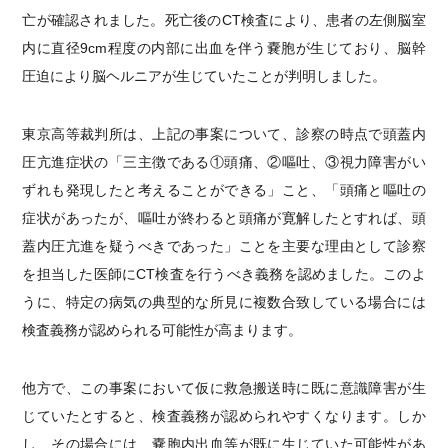
亡が確認されました。死亡後のCT検査により、患者の左側脳室
内に直径9cm程度の内部に出血を伴う嚢胞が生じており、脳幹
圧迫により脳ヘルニアが生じていたことが判明しました。
東京高等裁判所は、上記の事案について、診察の時点で頭蓋内
圧亢進症状の「三主徴である①頭痛、②嘔吐、③視力障害がい
ずれも発現したと考えることができる」こと、「頭痛と嘔吐の
症状があったが、嘔吐が終わると頭痛が寛解したとすれば、頭
蓋内圧亢進を疑うべきであった」ことを主要な理由として診察
を担当した医師にCT検査を行うべき義務を認めました。このよ
うに、特定の病気の典型的な所見に複数合致している場合には
検査義務が認められる可能性が高まります。
他方で、この事案において仮に救急搬送時に既に意識障害が生
じていたとすると、検査義務が認められやすくなります。しか
し、その場合には、嚢胞内出血等が既に生じていた可能性があ