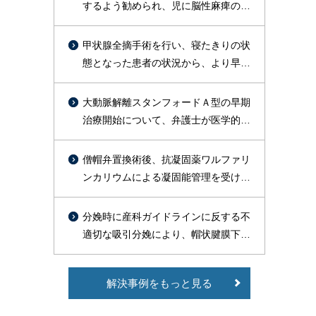
するよう勧められ、児に脳性麻痺の後
遺症が残った事案
甲状腺全摘手術を行い、寝たきりの状
態となった患者の状況から、より早期
に術後出血を疑った対応をすべきであ
ったと判断し訴外交渉を行い、約１億
大動脈解離スタンフォードＡ型の早期
円を支払う旨の合意が成立した事例
治療開始について、弁護士が医学的文
献の裏付けをもって主張し、総額約
1800万円で勝訴的和解が成立した事例
僧帽弁置換術後、抗凝固薬ワルファリ
ンカリウムによる凝固能管理を受けて
いた高齢患者が、皮膚疾患治療のため
セフェム系抗菌薬等の投与を受けたと
分娩時に産科ガイドラインに反する不
ころ、PT-INR異常高値（9.51）を示
適切な吸引分娩により、帽状腱膜下出
し、その9日後に脳出血を発症し、常
血による播種性血管内凝固症候群
時要介護状態で症状固定したことにつ
（DIC）を引き起こし、出産後死亡し
いて、1億2000万円余の和解が成立し
解決事例をもっと見る
た事案で、和解により約3500万円の賠
た事例
償が認められた事例