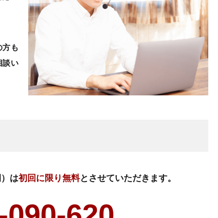
の方も
相談い
側）は
初回に限り無料
とさせていただきます。
-090-620