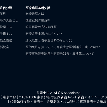
注目分野
医療過誤基礎知識
産科
医療過誤とは
癌の見落とし
医療裁判の勝訴率
投薬ミス
紛争解決の方法や種類
手術ミス
医療弁護士選びのポイント
検査義務
誇大広告と着手金無料の落とし穴
脳梗塞
医師免許を持っている弁護士は医療訴訟に強いのか!?
医療事故調査制度と医師法21条・異常死について