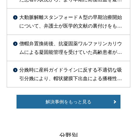
た対応をすべきであったと判断し訴外交渉を行
い、約１億円を支払う旨の合意が成立した事例
大動脈解離スタンフォードＡ型の早期治療開始
について、弁護士が医学的文献の裏付けをもっ
て主張し、総額約1800万円で勝訴的和解が成立
した事例
僧帽弁置換術後、抗凝固薬ワルファリンカリウ
ムによる凝固能管理を受けていた高齢患者が、
皮膚疾患治療のためセフェム系抗菌薬等の投与
を受けたところ、PT-INR異常高値（9.51）を示
分娩時に産科ガイドラインに反する不適切な吸
し、その9日後に脳出血を発症し、常時要介護状
引分娩により、帽状腱膜下出血による播種性血
態で症状固定したことについて、1億2000万円
管内凝固症候群（DIC）を引き起こし、出産後
余の和解が成立した事例
死亡した事案で、和解により約3500万円の賠償
解決事例をもっと見る
が認められた事例
分野別