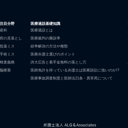
注目分野
医療過誤基礎知識
産科
医療過誤とは
癌の見落とし
医療裁判の勝訴率
投薬ミス
紛争解決の方法や種類
手術ミス
医療弁護士選びのポイント
検査義務
誇大広告と着手金無料の落とし穴
脳梗塞
医師免許を持っている弁護士は医療訴訟に強いのか!?
医療事故調査制度と医師法21条・異常死について