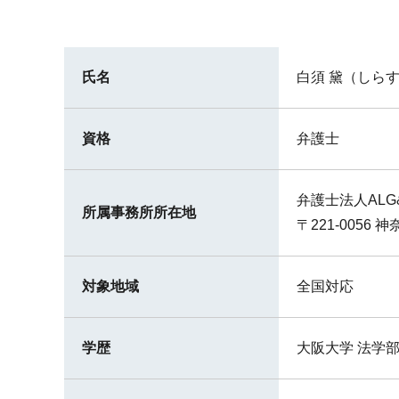
氏名
白須 黛（しら
資格
弁護士
弁護士法人ALG&A
所属事務所所在地
〒221-005
対象地域
全国対応
学歴
大阪大学 法学