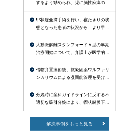
するよう勧められ、児に脳性麻痺の後
遺症が残った事案
甲状腺全摘手術を行い、寝たきりの状
態となった患者の状況から、より早期
に術後出血を疑った対応をすべきであ
ったと判断し訴外交渉を行い、約１億
大動脈解離スタンフォードＡ型の早期
円を支払う旨の合意が成立した事例
治療開始について、弁護士が医学的文
献の裏付けをもって主張し、総額約
1800万円で勝訴的和解が成立した事例
僧帽弁置換術後、抗凝固薬ワルファリ
ンカリウムによる凝固能管理を受けて
いた高齢患者が、皮膚疾患治療のため
セフェム系抗菌薬等の投与を受けたと
分娩時に産科ガイドラインに反する不
ころ、PT-INR異常高値（9.51）を示
適切な吸引分娩により、帽状腱膜下出
し、その9日後に脳出血を発症し、常
血による播種性血管内凝固症候群
時要介護状態で症状固定したことにつ
（DIC）を引き起こし、出産後死亡し
いて、1億2000万円余の和解が成立し
解決事例をもっと見る
た事案で、和解により約3500万円の賠
た事例
償が認められた事例