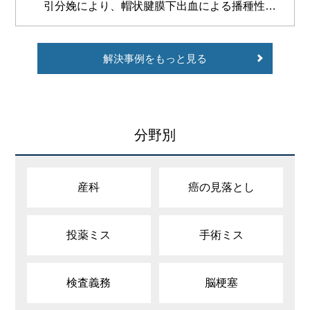
し、その9日後に脳出血を発症し、常時要介護状
引分娩により、帽状腱膜下出血による播種性血
態で症状固定したことについて、1億2000万円
管内凝固症候群（DIC）を引き起こし、出産後
余の和解が成立した事例
死亡した事案で、和解により約3500万円の賠償
解決事例をもっと見る
が認められた事例
分野別
産科
癌の見落とし
投薬ミス
手術ミス
検査義務
脳梗塞