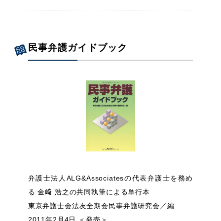
民事弁護ガイドブック
弁護士法人ALG&Associatesの代表弁護士を務め
る 金﨑 浩之の共同執筆による単行本
東京弁護士会法友全期会民事弁護研究会／編
2011年2月4日 ＜発売＞