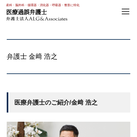
産科・脳外科・循環器・消化器・呼吸器・整形に特化
医療過誤弁護士
弁護士 金﨑 浩之
医療弁護士のご紹介/金﨑 浩之