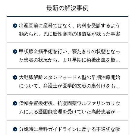
最新の解決事例
出産直前に産科ではなく、内科を受診するよう
勧められ、児に脳性麻痺の後遺症が残った事案
甲状腺全摘手術を行い、寝たきりの状態となっ
た患者の状況から、より早期に術後出血を疑っ
た対応をすべきであったと判断し訴外交渉を行
い、約１億円を支払う旨の合意が成立した事例
大動脈解離スタンフォードＡ型の早期治療開始
について、弁護士が医学的文献の裏付けをもっ
て主張し、総額約1800万円で勝訴的和解が成立
した事例
僧帽弁置換術後、抗凝固薬ワルファリンカリウ
ムによる凝固能管理を受けていた高齢患者が、
皮膚疾患治療のためセフェム系抗菌薬等の投与
を受けたところ、PT-INR異常高値（9.51）を示
分娩時に産科ガイドラインに反する不適切な吸