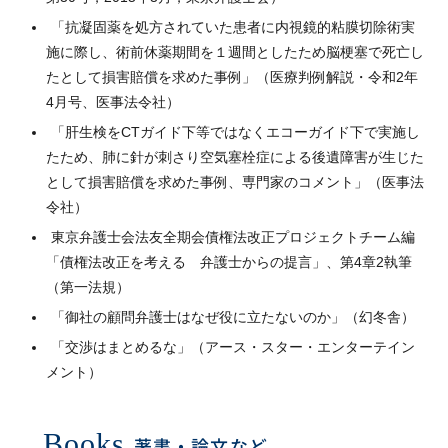
「抗凝固薬を処方されていた患者に内視鏡的粘膜切除術実
施に際し、術前休薬期間を１週間としたため脳梗塞で死亡し
たとして損害賠償を求めた事例」（医療判例解説・令和2年
4月号、医事法令社）
「肝生検をCTガイド下等ではなくエコーガイド下で実施し
たため、肺に針が刺さり空気塞栓症による後遺障害が生じた
として損害賠償を求めた事例、専門家のコメント」（医事法
令社）
東京弁護士会法友全期会債権法改正プロジェクトチーム編
「債権法改正を考える 弁護士からの提言」、第4章2執筆
（第一法規）
「御社の顧問弁護士はなぜ役に立たないのか」（幻冬舎）
「交渉はまとめるな」（アース・スター・エンターテイン
メント）
Books