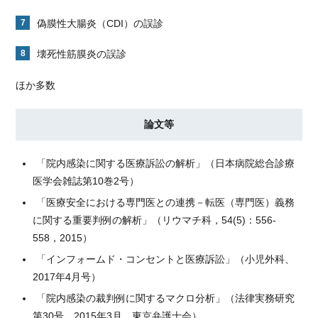
偽膜性大腸炎（CDI）の誤診
壊死性筋膜炎の誤診
ほか多数
論文等
「院内感染に関する医療訴訟の解析」（日本病院総合診療
医学会雑誌第10巻2号）
「医療安全における専門医との連携－転医（専門医）義務
に関する重要判例の解析」（リウマチ科，54(5)：556-
558，2015）
「インフォームド・コンセントと医療訴訟」（小児外科、
2017年4月号）
「院内感染の裁判例に関するマクロ分析」（法律実務研究
第30号，2015年3月，東京弁護士会）