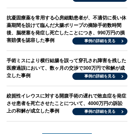
抗凝固療薬を常用する心房細動患者が、不適切に長い休
薬期間を設けて臨んだ大腸ポリープの摘除手術数時間
後、脳梗塞を発症し死亡したことにつき、990万円の損
害賠償を認容した事例
事例の詳細を見る
手術ミスにより横行結腸を誤って穿孔され障害を残した
医療過誤において、数ヶ月の交渉で300万円で和解が成
立した事例
事例の詳細を見る
絞扼性イレウスに対する開腹手術の遅れで敗血症を発症
させ患者を死亡させたことについて、4000万円の訴訟
上の和解が成立した事例
事例の詳細を見る