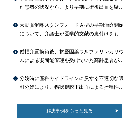
た患者の状況から、より早期に術後出血を疑っ
た対応をすべきであったと判断し訴外交渉を行
い、約１億円を支払う旨の合意が成立した事例
大動脈解離スタンフォードＡ型の早期治療開始
について、弁護士が医学的文献の裏付けをもっ
て主張し、総額約1800万円で勝訴的和解が成立
した事例
僧帽弁置換術後、抗凝固薬ワルファリンカリウ
ムによる凝固能管理を受けていた高齢患者が、
皮膚疾患治療のためセフェム系抗菌薬等の投与
を受けたところ、PT-INR異常高値（9.51）を示
分娩時に産科ガイドラインに反する不適切な吸
し、その9日後に脳出血を発症し、常時要介護状
引分娩により、帽状腱膜下出血による播種性血
態で症状固定したことについて、1億2000万円
管内凝固症候群（DIC）を引き起こし、出産後
余の和解が成立した事例
死亡した事案で、和解により約3500万円の賠償
解決事例をもっと見る
が認められた事例