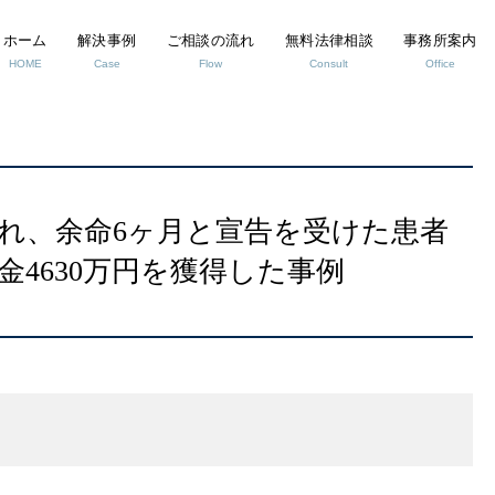
ホーム
解決事例
ご相談の流れ
無料法律相談
事務所案内
HOME
Case
Flow
Consult
Office
れ、余命6ヶ月と宣告を受けた患者
4630万円を獲得した事例