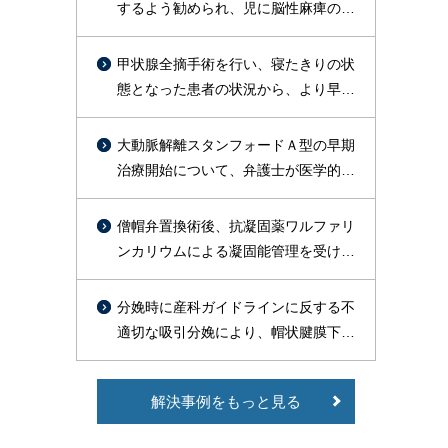
するよう勧められ、児に脳性麻痺の後
遺症が残った事案
甲状腺全摘手術を行い、寝たきりの状
態となった患者の状況から、より早期
に術後出血を疑った対応をすべきであ
ったと判断し訴外交渉を行い、約１億
大動脈解離スタンフォードＡ型の早期
円を支払う旨の合意が成立した事例
治療開始について、弁護士が医学的文
献の裏付けをもって主張し、総額約
1800万円で勝訴的和解が成立した事例
僧帽弁置換術後、抗凝固薬ワルファリ
ンカリウムによる凝固能管理を受けて
いた高齢患者が、皮膚疾患治療のため
セフェム系抗菌薬等の投与を受けたと
分娩時に産科ガイドラインに反する不
ころ、PT-INR異常高値（9.51）を示
適切な吸引分娩により、帽状腱膜下出
し、その9日後に脳出血を発症し、常
血による播種性血管内凝固症候群
時要介護状態で症状固定したことにつ
（DIC）を引き起こし、出産後死亡し
いて、1億2000万円余の和解が成立し
解決事例をもっと見る
た事案で、和解により約3500万円の賠
た事例
償が認められた事例