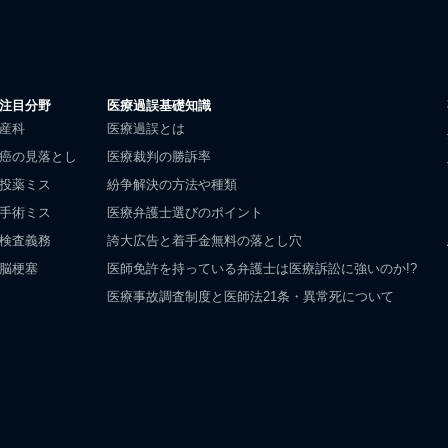
注目分野
医療過誤基礎知識
産科
医療過誤とは
癌の見落とし
医療裁判の勝訴率
投薬ミス
紛争解決の方法や種類
手術ミス
医療弁護士選びのポイント
検査義務
誇大広告と着手金無料の落とし穴
脳梗塞
医師免許を持っている弁護士は医療訴訟に強いのか!?
医療事故調査制度と医師法21条・異常死について