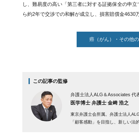
し、難易度の高い「第三者に対する証拠保全の申立
ら約2年で交渉での和解が成立し、損害賠償金463
癌（がん）・その他の
この記事の監修
弁護士法人ALG＆Associates
代
医学博士 弁護士 金﨑 浩之
東京弁護士会所属。弁護士法人AL
「顧客感動」を目指し、新しい法